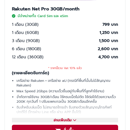
Rakuten Net Pro 30GB/month
มีจำหน่ายทั้ง Card Sim และ eSim
1 เดือน (30GB)
799 บาท
1 เดือน (60GB)
1,250 บาท
3 เดือน (90GB)
1,500 บาท
6 เดือน (180GB)
2,600 บาท
12 เดือน (360GB)
4,700 บาท
* ราคานี้รวม Vat 10% แล้ว
(รายละเอียดซิมการ์ด)
เครือข่าย Rakuten + เครือช่าย aU (กรณีที่พื้นที่นั้นไม่มีสัญญาณ
Rakuten)
Max Speed 2Gbps (ความเร็วขึ้นอยู่กับพื้นที่ที่ลูกค้าใช้งาน)
จำกัดการใช้งาน 30GB/เดือน ใช้ครบเน็ตไม่ตัด ใช้ต่อได้ด้วยความเร็ว
200K ทุกวันที่ 1 ปรับแพคเกจเป็น 30GB/เดือนอีกครั้ง
ซิมสำหรับเล่นเน็ต ไม่สามารถโทรเข้า รับสายด้วยสัญญาญโทรศัพท์
ปกติได้ (โทรผ่าน Line หรือ ผ่าน APP อื่นได้)
มีเบอร์ให้ รับ SMS ได้ (ใช้ซื้อบัตรคอนเสิร์ต, ซื้อของออนไลน์, เปิดบัญชี
อ่านเพิ่มเติม
ธนาคารที่ญี่ปุ่นได้)
แชร์ฮอตสปอต (Hotspot)ไม่ได้