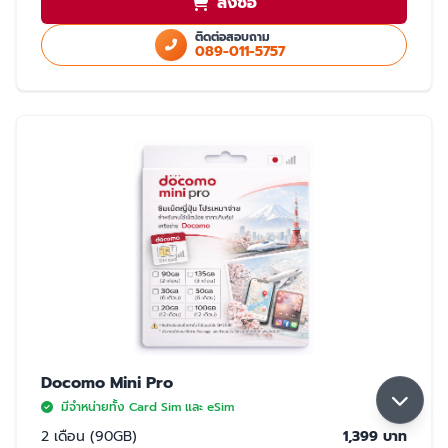
สั่งซื้อ
ใช้สำเนา Passport หรือ สำเนาบัตรประชาชนในการสั่งซื้อ
ใช้ได้เฉพาะในประเทศญี่ปุ่นเท่านั้น
ติดต่อสอบถาม
089-011-5757
มี 2 แบบให้เลือก ซิมปกติ และ eSim
การจับสัญญาณ
จับได้ 2 เครือข่าย Rakuten และ AU (เลือกจับ Rakuten เป็นหลัก) หากจุดที่ลูกค้า
ใช้งาน มีเฉพาะเครือข่าย AU ลูกค้าจะใช้งานเน็ตในพื้นที่นั้นได้ด้วยความเร็วสูงสุด
5GB หากใช้ครบ 5GB ความเร็วจะลดลงเหลือ 200K จนกว่าลูกค้าจะย้ายพื้นที่ที่มี
สัญญาน Rakuten ความเร็วจะกลับมาปกติ 30GB/เดือน
Docomo Mini Pro
มีจำหน่ายทั้ง Card Sim และ eSim
2 เดือน (90GB)
1,399 บาท