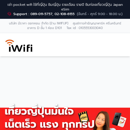
เช่า pocket wifi ใช้ที่ญี่ปุ่น ซิมญี่ปุ่น รายเดือน รายปี ซิมท่องเที่ยวญี่ปุ่น Japan
eSim
Support : 089-011-5757, 02-108-6155
(จันทร์ - ศุกร์ 9.00 - 18.00 น.)
บริษัท มีราคา ดอทคอม จำกัด (ร้าน IWIFI.JP) ศูนย์การค้าธัญญาพาร์ค ศรีนครินทร์
อาคาร D ชั้น 1 ห้อง D101 Tax id : 0105553003040
เที่ยวญี่ปุ่นมั่นใจ
เน็ตเร็ว แรง ทุกทริป