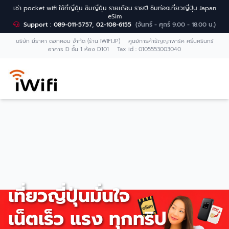
เช่า pocket wifi ใช้ที่ญี่ปุ่น ซิมญี่ปุ่น รายเดือน รายปี ซิมท่องเที่ยวญี่ปุ่น Japan
eSim
Support : 089-011-5757, 02-108-6155
(จันทร์ - ศุกร์ 9.00 - 18.00 น.)
บริษัท มีราคา ดอทคอม จำกัด (ร้าน IWIFI.JP) ศูนย์การค้าธัญญาพาร์ค ศรีนครินทร์
อาคาร D ชั้น 1 ห้อง D101 Tax id : 0105553003040
เที่ยวญี่ปุ่นมั่นใจ
เน็ตเร็ว แรง ทุกทริป