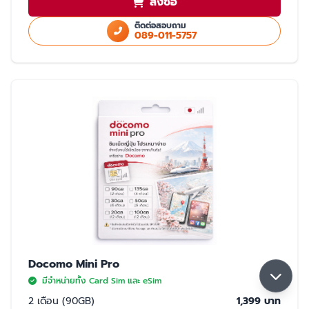
สั่งซื้อ
ใช้สำเนา Passport หรือ สำเนาบัตรประชาชนในการสั่งซื้อ
ใช้ได้เฉพาะในประเทศญี่ปุ่นเท่านั้น
ติดต่อสอบถาม
089-011-5757
มี 2 แบบให้เลือก ซิมปกติ และ eSim
การจับสัญญาณ
จับได้ 2 เครือข่าย Rakuten และ AU (เลือกจับ Rakuten เป็นหลัก) หากจุดที่ลูกค้า
ใช้งาน มีเฉพาะเครือข่าย AU ลูกค้าจะใช้งานเน็ตในพื้นที่นั้นได้ด้วยความเร็วสูงสุด
5GB หากใช้ครบ 5GB ความเร็วจะลดลงเหลือ 200K จนกว่าลูกค้าจะย้ายพื้นที่ที่มี
สัญญาน Rakuten ความเร็วจะกลับมาปกติ 30GB/เดือน
Docomo Mini Pro
มีจำหน่ายทั้ง Card Sim และ eSim
2 เดือน (90GB)
1,399 บาท