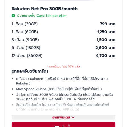
Rakuten Net Pro 30GB/month
มีจำหน่ายทั้ง Card Sim และ eSim
1 เดือน (30GB)
799 บาท
1 เดือน (60GB)
1,250 บาท
3 เดือน (90GB)
1,500 บาท
6 เดือน (180GB)
2,600 บาท
12 เดือน (360GB)
4,700 บาท
* ราคานี้รวม Vat 10% แล้ว
(รายละเอียดซิมการ์ด)
เครือข่าย Rakuten + เครือช่าย aU (กรณีที่พื้นที่นั้นไม่มีสัญญาณ
Rakuten)
Max Speed 2Gbps (ความเร็วขึ้นอยู่กับพื้นที่ที่ลูกค้าใช้งาน)
จำกัดการใช้งาน 30GB/เดือน ใช้ครบเน็ตไม่ตัด ใช้ต่อได้ด้วยความเร็ว
200K ทุกวันที่ 1 ปรับแพคเกจเป็น 30GB/เดือนอีกครั้ง
ซิมสำหรับเล่นเน็ต ไม่สามารถโทรเข้า รับสายด้วยสัญญาญโทรศัพท์
ปกติได้ (โทรผ่าน Line หรือ ผ่าน APP อื่นได้)
มีเบอร์ให้ รับ SMS ได้ (ใช้ซื้อบัตรคอนเสิร์ต, ซื้อของออนไลน์, เปิดบัญชี
อ่านเพิ่มเติม
ธนาคารที่ญี่ปุ่นได้)
แชร์ฮอตสปอต (Hotspot)ไม่ได้